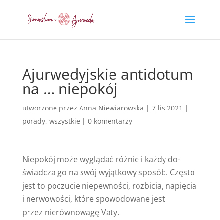
Ajurwedyjskie antidotum
na … niepokój
utworzone przez
Anna Niewiarowska
|
7 lis 2021
|
porady
,
wszystkie
|
0 komentarzy
Nie­po­kój może wyglądać różnie i każdy do­
świad­cza go na swój wyjątkowy spo­sób. Często
jest to poczucie nie­pew­no­ści, roz­bi­cia, napię­cia
i nerwo­wo­ści, które spowodowane jest
przez nierównowagę Vaty.