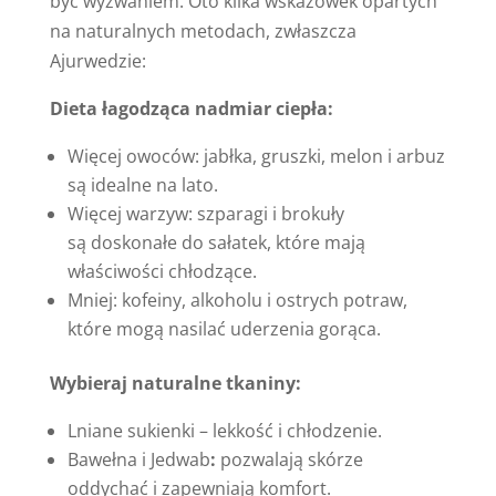
być wyzwaniem. Oto kilka wskazówek opartych
na naturalnych metodach, zwłaszcza
Ajurwedzie:
Dieta łagodząca nadmiar ciepła:
Więcej owoców: jabłka, gruszki, melon i arbuz
są idealne na lato.
Więcej warzyw: szparagi i brokuły
są doskonałe do sałatek, które mają
właściwości chłodzące.
Mniej: kofeiny, alkoholu i ostrych potraw,
które mogą nasilać uderzenia gorąca.
Wybieraj naturalne tkaniny:
Lniane sukienki – lekkość i chłodzenie.
Bawełna i Jedwab
:
pozwalają skórze
oddychać i zapewniają komfort.